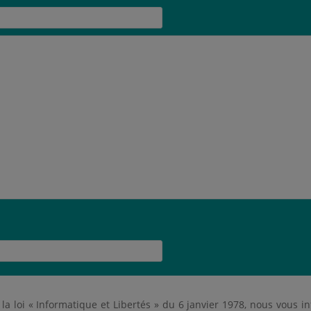
 la loi « Informatique et Libertés » du 6 janvier 1978, nous vous