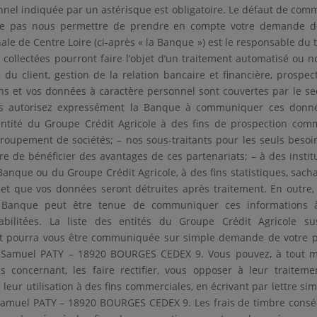
nel indiquée par un astérisque est obligatoire. Le défaut de co
e pas nous permettre de prendre en compte votre demande de
le de Centre Loire (ci-après « la Banque ») est le responsable du
collectées pourront faire l’objet d’un traitement automatisé ou no
 du client, gestion de la relation bancaire et financière, prospe
ons et vos données à caractère personnel sont couvertes par le s
us autorisez expressément la Banque à communiquer ces donn
 entité du Groupe Crédit Agricole à des fins de prospection co
pement de sociétés; – nos sous-traitants pour les seuls besoins
e de bénéficier des avantages de ces partenariats; – à des insti
Banque ou du Groupe Crédit Agricole, à des fins statistiques, sach
s et que vos données seront détruites après traitement. En outre, 
la Banque peut être tenue de communiquer ces informations à 
abilitées. La liste des entités du Groupe Crédit Agricole susc
t pourra vous être communiquée sur simple demande de votre par
lée Samuel PATY – 18920 BOURGES CEDEX 9. Vous pouvez, à tout m
 concernant, les faire rectifier, vous opposer à leur traiteme
eur utilisation à des fins commerciales, en écrivant par lettre sim
 Samuel PATY – 18920 BOURGES CEDEX 9. Les frais de timbre consécu