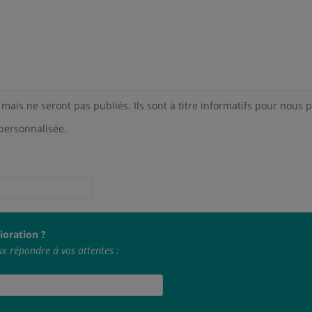
mais ne seront pas publiés. Ils sont à titre informatifs pour nous 
personnalisée.
ioration ?
x répondre à vos attentes :