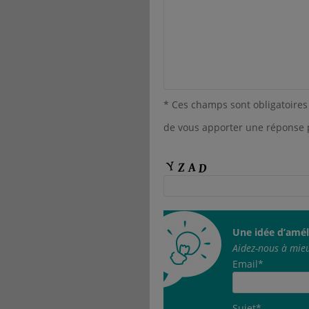
* Ces champs sont obligatoires 
de vous apporter une réponse 
Une idée d’amél
Aidez-nous à mieu
Email*
Sujet*