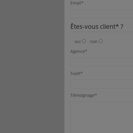
Email*
Êtes-vous client* ?
oui
non
Agence*
Sujet*
Témoignage*